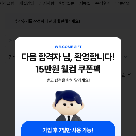
커리큘럼
개설강좌
공지사항
학습질문
자료실
수강후기
무료강좌
홈
즐겨찾기
수강후기를 작성하기 전에 확인해주세요!
수강평 리스트
다음 합격자
님, 환영합니다!
강좌 전체
아직 등록된 수강후기가 없습니다.