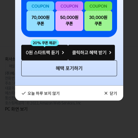
이전 페이지로 가기
회사소개
이용약관
개인정보처리방침
강사모집
(주)에스티유니타스
전화번호 : 1670-1483
이메일주소 : STunitas_cs@stunitas.com
주소 : 서울특별시 구로구 경인로 662, 15층 (신도림동, 디큐브시티 제타워동)
대표이사 : 김형국
사업자 등록번호 : 119-86-27573
에스티아카데미평생교육원(제1021호)
통신판매업신고 : 2022-서울구로-2373
사용자 정보확인
호스팅제공자 : © 2022, Amazon Web Services, Inc
PC 화면 보기