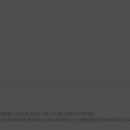
 서울특별시 구로구 경인로 662, 15층 (신도림동, 디큐브시티 제타워동)
119-86-27573
통신판매업신고 : 2022-서울구로-2373
사용자 정보확인
호스팅제공자 : © 2022,