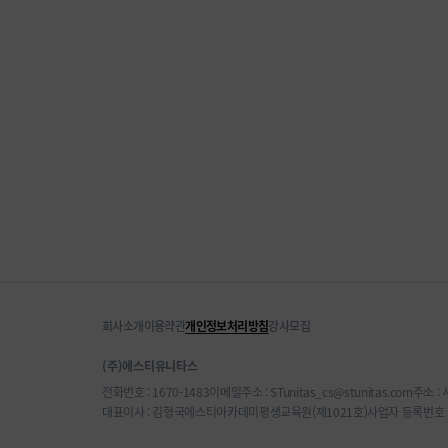
회사소개
이용약관
개인정보처리방침
강사모집
(주)에스티유니타스
전화번호 : 1670-1483
이메일주소 : STunitas_cs@stunitas.com
주소 :
대표이사 : 김형국
에스티아카데미평생교육원(제1021호)
사업자 등록번호 : 