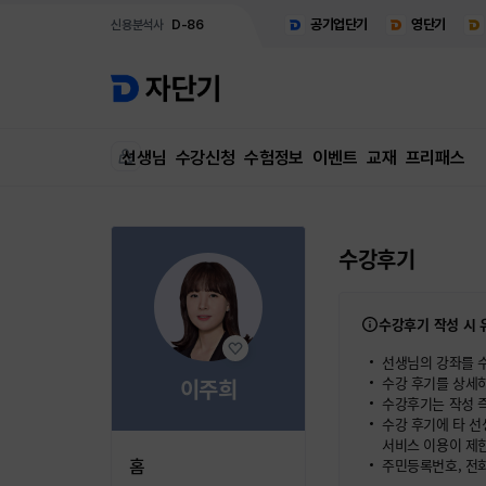
공기업단기
영단기
신용분석사
D-86
선생님
수강신청
수험정보
이벤트
교재
프리패스
수강후기
수강후기 작성 시
선생님의 강좌를 
수강 후기를 상세
이주희
수강후기는 작성 즉
수강 후기에 타 선
서비스 이용이 제한
홈
주민등록번호, 전