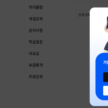
커리큘럼
개설강좌
공지사항
학습질문
자료실
수강후기
무료강좌