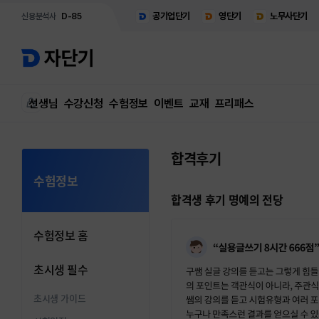
공기업단기
영단기
노무사단기
신용분석사
D-85
선생님
수강신청
수험정보
이벤트
교재
프리패스
합격후기
수험정보
합격생 후기 명예의 전당
수험정보 홈
초시생 필수
초시생 가이드