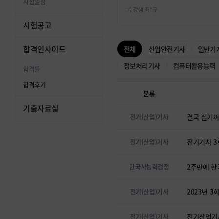
시험일정
시험공고
합격인사이드
전체
산업안전기사
일반기
정보처리기사
컴퓨터활용능력
합격률
합격후기
분류
기출자료실
전기(산업)기사
결국 실기까
전기(산업)기사
전기기사 3
한국사능력검정
2주만에 한국
전기(산업)기사
2023년 3
전기(산업)기사
전기산업기사