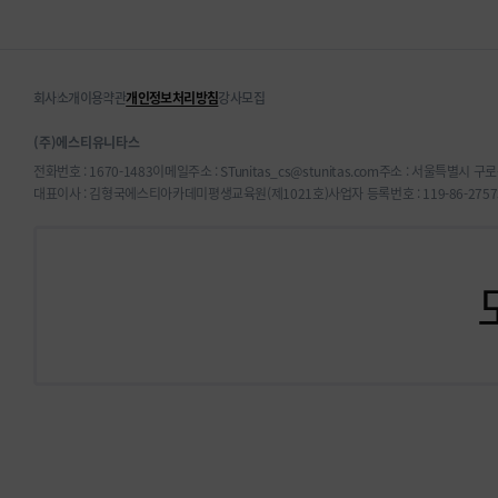
회사소개
이용약관
개인정보처리방침
강사모집
(주)에스티유니타스
전화번호 : 1670-1483
이메일주소 : STunitas_cs@stunitas.com
주소 : 서울특별시 구로
대표이사 : 김형국
에스티아카데미평생교육원(제1021호)
사업자 등록번호 : 119-86-2757