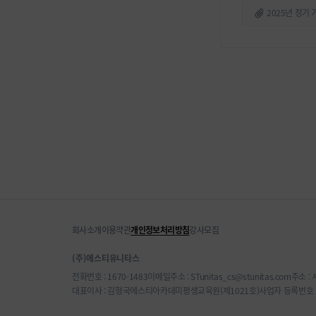
2025년 정기 
회사소개
이용약관
개인정보처리방침
강사모집
(주)에스티유니타스
전화번호 : 1670-1483
이메일주소 : STunitas_cs@stunitas.com
주소 :
대표이사 : 김형국
에스티아카데미평생교육원(제1021호)
사업자 등록번호 : 