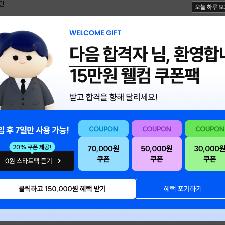
공단
제3회 필기시험 합격(예정)자를 다음과 같이 공고합니다.
)자 조회(2개월간 조회 가능), ARS(1666-0100, 4일간)
다음 합격자
님, 환영합
 현황(붙임파일 참조)
 10.(수) 09:00
025. 8. 11.(월) ~ 2025. 9. 19.(금) (휴일제외)
2025. 9. 1.(월)임에 유의
5. 9. 16.(화) 까지 가능
료 후 결과 확인이 가능함에 따라 합격자 알림톡 미발송
 필독) 응시자격서류 제출 안내
 여부 확인 후 제출
하는