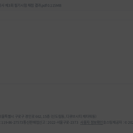
기사 제3회 필기시험 채점 결과.pdf
0.115MB
 서울특별시 구로구 경인로 662, 15층 (신도림동, 디큐브시티 제타워동)
119-86-27573
통신판매업신고 : 2022-서울구로-2373
사용자 정보확인
호스팅제공자 : © 2022,