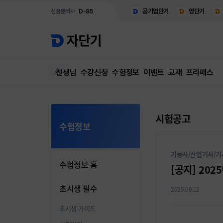
공기업단기
영단기
신용분석사
D-85
선생님
수강신청
수험정보
이벤트
교재
프리패스
시험공고
수험정보
기능사/산업기사/기
수험정보 홈
[공지] 20
초시생 필수
2025.09.12
초시생 가이드