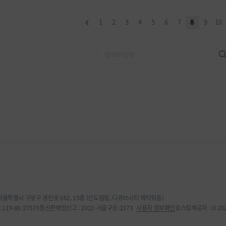
1
2
3
4
5
6
7
8
9
10
 서울특별시 구로구 경인로 662, 15층 (신도림동, 디큐브시티 제타워동)
119-86-27573
통신판매업신고 : 2022-서울구로-2373
사용자 정보확인
호스팅제공자 : © 2022,