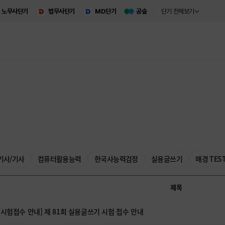
노무사단기
법무사단기
MD단기
공숲
단기 전체보기
기사/기사
컴퓨터활용능력
한국사능력검정
실용글쓰기
매경 TES
제목
[시험접수 안내] 제 81회 실용글쓰기 시험 접수 안내