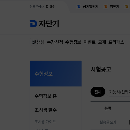
공기업단기
영단기
신용분석사
D-86
선생님
수강신청
수험정보
이벤트
교재
프리패스
시험공고
수험정보
전체
기능사/산업
수험정보 홈
분류
초시생 필수
초시생 가이드
실용글쓰기