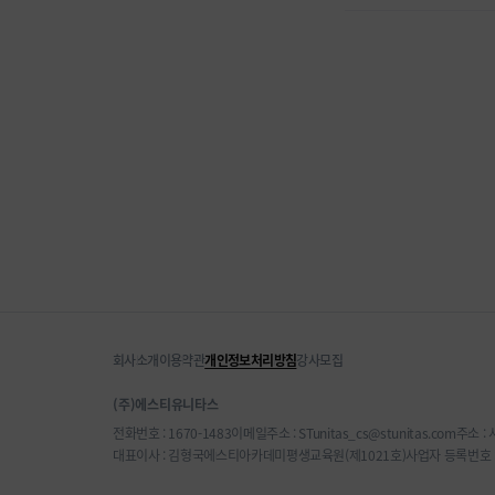
회사소개
이용약관
개인정보처리방침
강사모집
(주)에스티유니타스
전화번호 : 1670-1483
이메일주소 : STunitas_cs@stunitas.com
주소 :
대표이사 : 김형국
에스티아카데미평생교육원(제1021호)
사업자 등록번호 : 