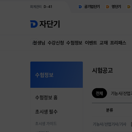
공기업단기
영단기
회계관리
D-41
선생님
수강신청
수험정보
이벤트
교재
프리패스
시험공고
수험정보
전체
기능사/산업
수험정보 홈
분류
초시생 필수
초시생 가이드
기능사/산업기사/기사