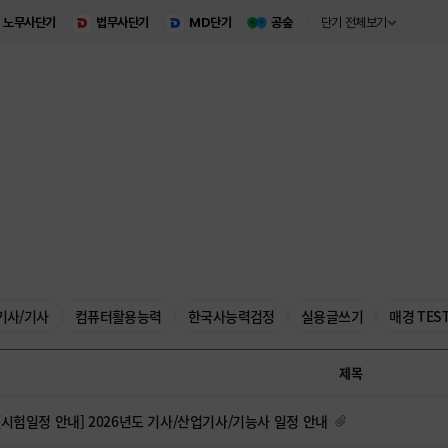
노무사단기
법무사단기
MD단기
공숲
단기 전체보기
기사/기사
컴퓨터활용능력
한국사능력검정
실용글쓰기
매경 TES
제목
[시험일정 안내] 2026년도 기사/산업기사/기능사 일정 안내