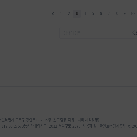
1
2
3
4
5
6
7
8
9
10
 서울특별시 구로구 경인로 662, 15층 (신도림동, 디큐브시티 제타워동)
119-86-27573
통신판매업신고 : 2022-서울구로-2373
사용자 정보확인
호스팅제공자 : © 2022,