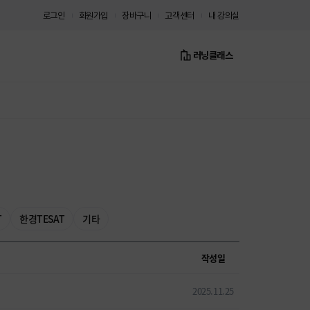
로그인
회원가입
장바구니
고객센터
내 강의실
러닝클래스
T
한경TESAT
기타
작성일
2025.11.25