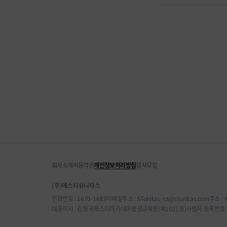
회사소개
이용약관
개인정보처리방침
강사모집
(주)에스티유니타스
전화번호 : 1670-1483
이메일주소 : STunitas_cs@stunitas.com
주소 :
대표이사 : 김형국
에스티아카데미평생교육원(제1021호)
사업자 등록번호 : 